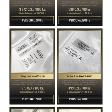
ST-M163 Plastové plomby ST-M163 klasického
TC-M191 Štítek pro péči o prádlo s vytištěnými
obdélníkového tvaru, vhodné pro různé oděvy, dámské
čárovými kódy, pokyny pro péči a praní a složením
a pánské oblečení, boty, tašky, šperky a různé doplňky.
materiálu, z něhož byl oděvní výrobek vyroben.
9 972 CZK / 1000 ks.
598 CZK / 100 ks.
Minimální množství: 1.000 ks.
Minimální množství: 100 ks.
PERSONALIZUJTE
PERSONALIZUJTE
Údržbový štítek Model TC-M338
Údržbový štítek Model TC-M405
TC-M338 Saténová textilní etiketa přizpůsobená názvu
TC-M405 Personalizovaná etiketa na oblečení se
značky, symbolům praní a pokynům k praní, vhodná
symboly péče a údržby, se složením materiálu a s
pro oděvy, oděvní doplňky a různé textilní výrobky.
velikostmi, vytištěná černě na bílém saténu.
673 CZK / 100 ks.
499 CZK / 100 ks.
Minimální množství: 100 ks.
Minimální množství: 100 ks.
PERSONALIZUJTE
PERSONALIZUJTE