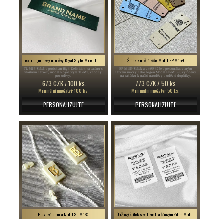
Textilní jmenovky na oděvy Royal Style Model TL-M13
Štítek z umělé kůže Model EP-M159
TL-M13 Štítek s potiskem High Definition na saténu s
EP-M159 Štítek z umělé kůže s personalizovaným
vlastním názvem, model Royal Style TL-M1, vhodný
názvem značky nebo logem Model EP-M159, vyrobený
pro oděvy.
na zakázku k našití na oděvy a oděvní doplňky.
673 CZK / 100 ks.
773 CZK / 50 ks.
Minimální množství: 100 ks.
Minimální množství: 50 ks.
PERSONALIZUJTE
PERSONALIZUJTE
Plastové plomba Model ST-M163
Údržbový štítek s velikostí a čárovým kódem Model TC-M191