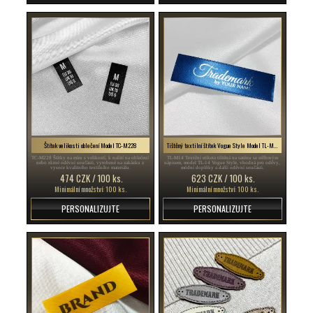
Štítek velikosti oblečení Model TC-M228
Tištěný textilní štítek Vogue Style Model TL-M14
TC-M228 Štítky na míru s velikostí, k našití na oblečení
TL-M14 Textilní etiketa tištěná na saténu se stříbrným
nebo různé oděvní součásti, vyrobené na zakázku z
nápisem, model TL-14 Vogue Style, vhodná pro oděvy,
vysoce kvalitního textilního materiálu.
módní doplňky a další oděvní součásti.
474 CZK / 100 ks.
623 CZK / 100 ks.
Minimální množství: 100 ks.
Minimální množství: 100 ks.
PERSONALIZUJTE
PERSONALIZUJTE