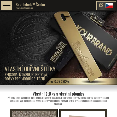
BestLabels™ Česko
CS
www.bestlabels.cz
VLASTNÍ ODĚVNÍ ŠTÍTKY
PERSONALIZOVANÉ ETIKETY NA
ODĚVY PRO MÓDNÍ OBLEČENÍ
...od 0,75 CZK/ks.
Vlastní štítky a vlastní plomby
Přidejte svým výrobkům další hodnotu a zvyšte popularitu a atraktivitu své značky na trhu pomocí vlastních
visaček s výjimečným designem, plastových plomby a tkaných štítků s vlastním jménem nebo ochrannou
známkou.