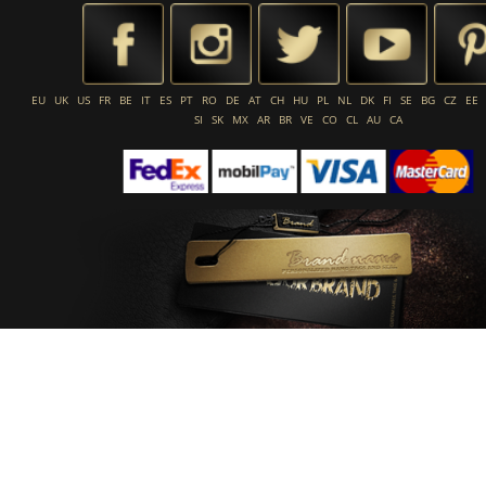
EU
UK
US
FR
BE
IT
ES
PT
RO
DE
AT
CH
HU
PL
NL
DK
FI
SE
BG
CZ
EE
SI
SK
MX
AR
BR
VE
CO
CL
AU
CA