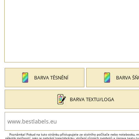
BARVA TĚSNĚNÍ
BARVA ŠŇ
BARVA TEXTU/LOGA
Poznámka! Pokud na tuto stránku přistupujete ze stolního počítače nebo notebooku, má
několik možností, jako je nahrání loga/obrázku, vložení různých symbolů a úprava textu (um