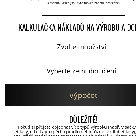
U mobilní verze jsou tyto funkce značně omezené.
KALKULAČKA NÁKLADŮ NA VÝROBU A DO
Výpočet
DŮLEŽITÉ!
Pokud si přejete objednat více typů výrobků (např. visačky
etikety, etikety pro péči o prádlo nebo různé textilní etikety