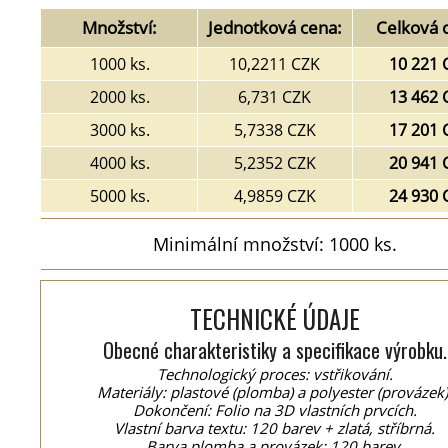
Množství:
Jednotková cena:
Celková 
1000 ks.
10,2211 CZK
10 221 
2000 ks.
6,731 CZK
13 462 
3000 ks.
5,7338 CZK
17 201 
4000 ks.
5,2352 CZK
20 941 
5000 ks.
4,9859 CZK
24 930 
Minimální množství: 1000 ks.
TECHNICKÉ ÚDAJE
Obecné charakteristiky a specifikace výrobku.
Technologický proces: vstřikování.
Materiály: plastové (plomba) a polyester (provázek)
Dokončení: Folio na 3D vlastních prvcích.
Vlastní barva textu: 120 barev + zlatá, stříbrná.
Barva plomba a provázek: 120 barev.