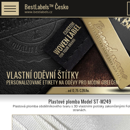
BestLabels™ Česko
www.bestlabels.cz
VLASTNÍ ODĚVNÍ ŠTÍTKY
PERSONALIZOVANÉ ETIKETY NA ODĚVY PRO MÓDNÍ OBLEČENÍ
...od 0,75 CZK/ks.
Plastové plomba Model ST-M249
Plastová plomba obdélníkového tvaru s 3D vlastními potisky zakončenými Fo
stranách.