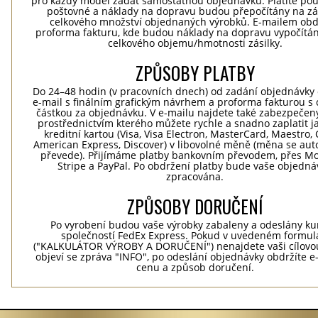
pro každý model zadat samostatnou objednávku. Platíte po
poštovné a náklady na dopravu budou přepočítány na zá
celkového množství objednaných výrobků. E-mailem obd
proforma fakturu, kde budou náklady na dopravu vypočítá
celkového objemu/hmotnosti zásilky.
ZPŮSOBY PLATBY
Do 24–48 hodin (v pracovních dnech) od zadání objednávky 
e-mail s finálním grafickým návrhem a proforma fakturou s
částkou za objednávku. V e-mailu najdete také zabezpečen
prostřednictvím kterého můžete rychle a snadno zaplatit j
kreditní kartou (Visa, Visa Electron, MasterCard, Maestro, 
American Express, Discover) v libovolné měně (měna se aut
převede). Přijímáme platby bankovním převodem, přes Mo
Stripe a PayPal. Po obdržení platby bude vaše objedná
zpracována.
ZPŮSOBY DORUČENÍ
Po vyrobení budou vaše výrobky zabaleny a odeslány ku
společností FedEx Express. Pokud v uvedeném formul
("KALKULÁTOR VÝROBY A DORUČENÍ") nenajdete vaši cílovo
objeví se zpráva "INFO", po odeslání objednávky obdržíte 
cenu a způsob doručení.