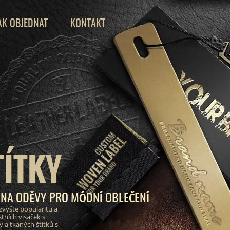
AK OBJEDNAT
KONTAKT
TÍTKY
 NA ODĚVY PRO MÓDNÍ OBLEČENÍ
zvyšte popularitu a
tních visaček s
a tkaných štítků s