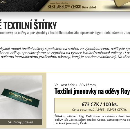
kou.
www.bestlabels.cz
BESTLABELS™ ČESKO
Online obchod
 TEXTILNÍ ŠTÍTKY
jmenovky na oděvy a jiné výrobky z textilního materiálu, upravené logem nebo názvem zna
kýkoli model textilní etikety s potiskem na saténu za výhodnou cenu, našli jste 
ket na oděvy, specializujeme se zejména na vysoce kvalitní saténové etikety. U nás
 našemu interaktivnímu grafickému nástroji, který je snadno ovladatelný. Na těc
zných barvách.Pro vaše pohodlí jsou etikety dodávány již nastříhané na míru, což v
hnologie tisku, díky čemuž jsou naše etikety vysoce kvalitní s ostrými a jasnými d
písma na etiketách pro oděvní značky. Naše saténové šicí etikety lze použít nejen
ožní prádlo a podobně.
Velikost štítku - 80x15mm.
Textilní jmenovky na oděvy Ro
673 CZK / 100 ks.
Cena v rozmezí: 1,2465 - 3,2408 CZK/ks.
Štítek s potiskem High Definition na saténu s vlastní
oděvy. Šít Česko, Štítky značek Česko, Samolepky na obl
Skutečný příklad
Látkové jmenovky Česko ...