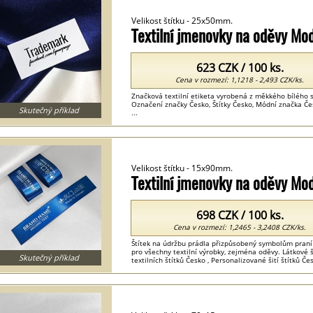
Velikost štítku - 25x50mm.
Textilní jmenovky na oděvy Mo
623 CZK / 100 ks.
Cena v rozmezí: 1,1218 - 2,493 CZK/ks.
Značková textilní etiketa vyrobená z měkkého bílého sa
Označení značky Česko, Štítky Česko, Módní značka Česk
Skutečný příklad
...
Velikost štítku - 15x90mm.
Textilní jmenovky na oděvy Mo
698 CZK / 100 ks.
Cena v rozmezí: 1,2465 - 3,2408 CZK/ks.
Štítek na údržbu prádla přizpůsobený symbolům praní
pro všechny textilní výrobky, zejména oděvy. Látkové št
Skutečný příklad
textilních štítků Česko , Personalizované šití štítků Čes