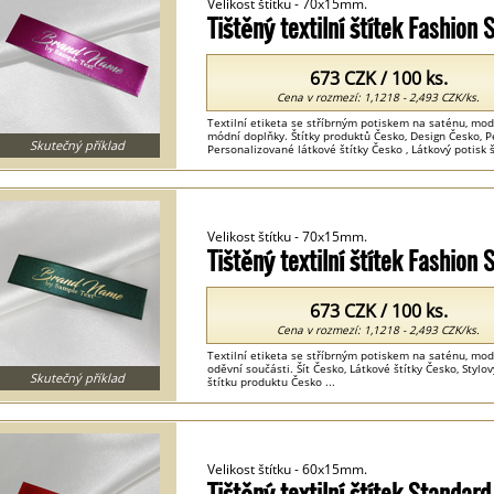
Velikost štítku - 70x15mm.
Tištěný textilní štítek Fashion
673 CZK / 100 ks.
Cena v rozmezí: 1,1218 - 2,493 CZK/ks.
Textilní etiketa se stříbrným potiskem na saténu, mod
módní doplňky. Štítky produktů Česko, Design Česko, P
Skutečný příklad
Personalizované látkové štítky Česko , Látkový potisk š
Velikost štítku - 70x15mm.
Tištěný textilní štítek Fashion
673 CZK / 100 ks.
Cena v rozmezí: 1,1218 - 2,493 CZK/ks.
Textilní etiketa se stříbrným potiskem na saténu, mod
oděvní součásti. Šít Česko, Látkové štítky Česko, Stylov
Skutečný příklad
štítku produktu Česko ...
Velikost štítku - 60x15mm.
Tištěný textilní štítek Standar