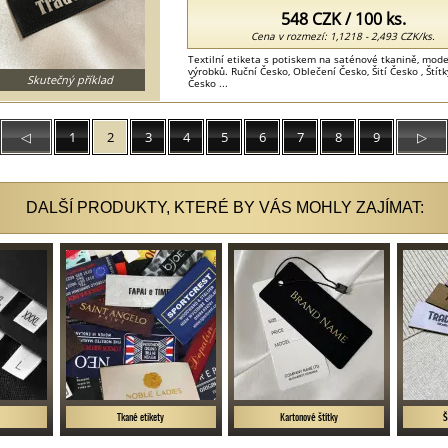
548 CZK / 100 ks.
Cena v rozmezí: 1,1218 - 2,493 CZK/ks.
Textilní etiketa s potiskem na saténové tkanině, mode
výrobků. Ruční Česko, Oblečení Česko, Šití Česko , Štítk
Skutečný příklad
Česko ...
◁
1
2
3
4
5
6
7
8
9
▷
DALŠÍ PRODUKTY, KTERÉ BY VÁS MOHLY ZAJÍMAT:
y
Tkané etikety
Kartonové štítky
Š