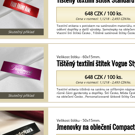
648 CZK / 100 ks.
Cena v rozmezí: 1,1218 - 2,493 CZK/ks.
Textilní etiketa s potiskem na saténovém materiálu, m
oděvní doplňky a další výrobky. Samolepky na oblečení
Skutečný příklad
Vlastní šití štítků Česko , Tištěné saténové štítky Česko
Velikost štítku - 60x15mm.
Tištěný textilní štítek Vogue 
648 CZK / 100 ks.
Cena v rozmezí: 1,1218 - 2,493 CZK/ks.
Textilní etiketa tištěná na saténu se stříbrným nápis
různé části garderoby a doplňky. Šití Česko, Móda Česko
Skutečný příklad
na oblečení Česko , Personalizované látkové štítky Čes
Velikost štítku - 50x15mm.
Jmenovky na oblečení Compact