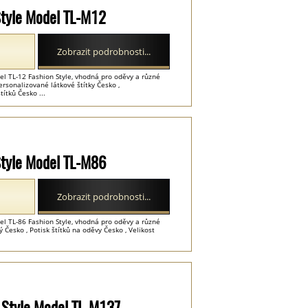
 Style Model TL-M12
Zobrazit podrobnosti...
el TL-12 Fashion Style, vhodná pro oděvy a různé
ersonalizované látkové štítky Česko ,
títků Česko ...
 Style Model TL-M86
Zobrazit podrobnosti...
el TL-86 Fashion Style, vhodná pro oděvy a různé
ý Česko , Potisk štítků na oděvy Česko , Velikost
d Style Model TL-M137