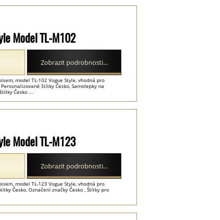
Style Model TL-M102
Zobrazit podrobnosti...
ápisem, model TL-102 Vogue Style, vhodná pro
, Personalizované štítky Česko, Samolepky na
títky Česko ...
Style Model TL-M123
Zobrazit podrobnosti...
ápisem, model TL-123 Vogue Style, vhodná pro
títky Česko, Označení značky Česko , Štítky pro