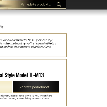
čky.
správného dodavatele! Naše společnost je
 máte možnost vytvořit si vlastní etikety v
hto stránkách si můžete objednat různé
ám ušetří čas při šití a zpracování v
etaily, jako jsou symboly praní na etiketách
 na oděvy a oděvní doplňky, ale také na další
yal Style Model TL-M13
Zobrazit podrobnosti...
m názvem, model Royal Style TL-M1, vhodný pro
ečení Česko , Vlastní štítky velikosti Česko ,