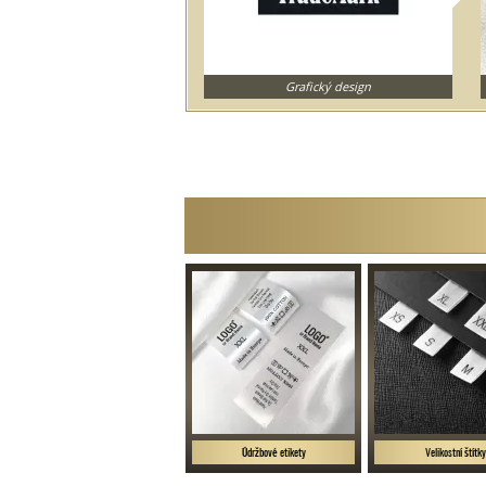
Grafický design
Údržbové etikety
Velikostní štítk