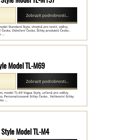
Zobrazit podrobnosti...
odel Standard Style, vhodná pro textil, oděvy,
 Česko, Oblečení Česko, Štítky produktů Česko ,
 ...
Style Model TL-M69
Zobrazit podrobnosti...
em, model TL-69 Vogue Style, určená pro oděvy,
, Personalizované štítky Česko , Velikostní štítky
ko ...
 Style Model TL-M4