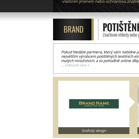
vlastním jménem nebo ochrannou znám
POTIŠTĚNÉ
BRAND
Značkové etikety nebo 
Pokud hledáte partnera, který vám nabídne ja
největším výrobcem potištěných textilních eti
malých množstvích, a to pohodlně online díky
modely etiket na oděvy, tištěné na satén v rů
... zobrazit více »
krejčovské dílně. Používáme nejmodernější tec
pro péči o prádlo nebo ručně psaná umělecká 
textilní výrobky, jako jsou matrace, závěsy, l
Grafický design