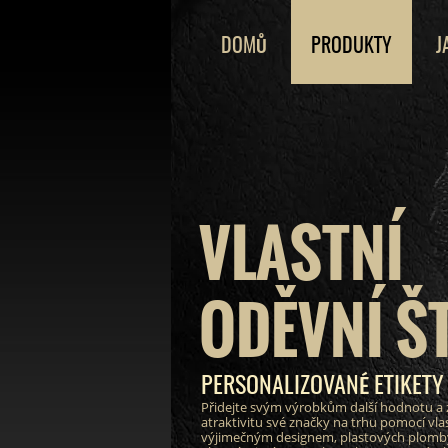
DOMŮ
PRODUKTY
J
VLASTNÍ
ODĚVNÍ Š
PERSONALIZOVANÉ ETIKETY
Přidejte svým výrobkům další hodnotu a 
atraktivitu své značky na trhu pomocí vlas
výjimečným designem, plastových plomby 