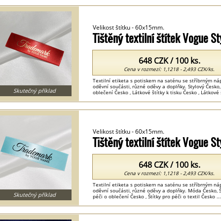
Velikost štítku - 60x15mm.
Tištěný textilní štítek Vogue 
648 CZK / 100 ks.
Cena v rozmezí: 1,1218 - 2,493 CZK/ks.
Textilní etiketa s potiskem na saténu se stříbrným n
oděvní součásti, různé oděvy a doplňky. Stylový Česko
Skutečný příklad
oblečení Česko , Látkové štítky k tisku Česko , Látkové š
Velikost štítku - 60x15mm.
Tištěný textilní štítek Vogue 
648 CZK / 100 ks.
Cena v rozmezí: 1,1218 - 2,493 CZK/ks.
Textilní etiketa s potiskem na saténu se stříbrným n
oděvní součásti, různé oděvy a doplňky. Móda Česko, Š
Skutečný příklad
péči o oblečení Česko , Štítky pro péči o textil Česko ...