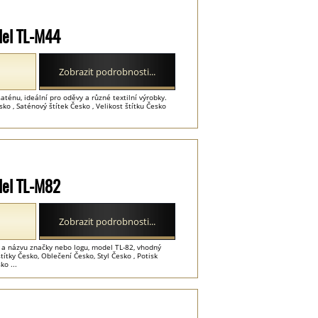
del TL-M44
Zobrazit podrobnosti...
ténu, ideální pro oděvy a různé textilní výrobky.
o , Saténový štítek Česko , Velikost štítku Česko
del TL-M82
Zobrazit podrobnosti...
 a názvu značky nebo logu, model TL-82, vhodný
ítky Česko, Oblečení Česko, Styl Česko , Potisk
ko ...