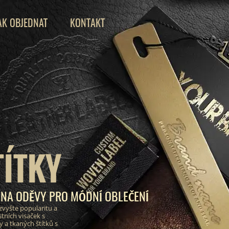
AK OBJEDNAT
KONTAKT
TÍTKY
 NA ODĚVY PRO MÓDNÍ OBLEČENÍ
zvyšte popularitu a
tních visaček s
a tkaných štítků s