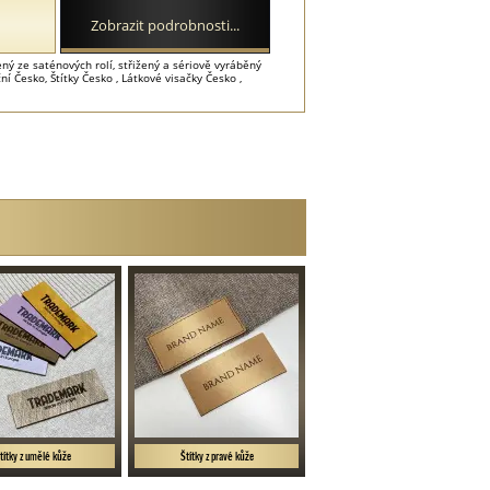
Zobrazit podrobnosti...
ný ze saténových rolí, střižený a sériově vyráběný
 Česko, Štítky Česko , Látkové visačky Česko ,
títky z umělé kůže
Štítky z pravé kůže