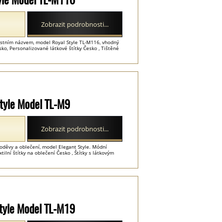
Zobrazit podrobnosti...
lastním názvem, model Royal Style TL-M116, vhodný
sko, Personalizované látkové štítky Česko , Tištěné
 Style Model TL-M9
Zobrazit podrobnosti...
 oděvy a oblečení, model Elegant Style. Módní
tilní štítky na oblečení Česko , Štítky s látkovým
 Style Model TL-M19