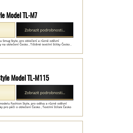
yle Model TL-M7
Zobrazit podrobnosti...
u Smug Style, pro oblečení a různé oděvní
na oblečení Česko , Tištěné textilní štítky Česko ,
 Style Model TL-M115
Zobrazit podrobnosti...
modelu Fashion Style, pro oděvy a různé oděvní
ky pro péči o oblečení Česko , Textilní štítek Česko