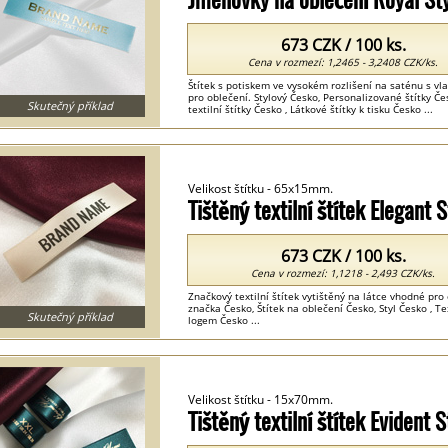
673 CZK / 100 ks.
Cena v rozmezí: 1,2465 - 3,2408 CZK/ks.
Štítek s potiskem ve vysokém rozlišení na saténu s v
pro oblečení. Stylový Česko, Personalizované štítky Če
Skutečný příklad
textilní štítky Česko , Látkové štítky k tisku Česko ...
Velikost štítku - 65x15mm.
Tištěný textilní štítek Elegant
673 CZK / 100 ks.
Cena v rozmezí: 1,1218 - 2,493 CZK/ks.
Značkový textilní štítek vytištěný na látce vhodné pro
značka Česko, Štítek na oblečení Česko, Styl Česko , Tex
Skutečný příklad
logem Česko ...
Velikost štítku - 15x70mm.
Tištěný textilní štítek Evident