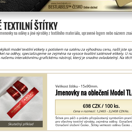
kou.
www.bestlabels.cz
BESTLABELS™ ČESKO
Online obchod
 TEXTILNÍ ŠTÍTKY
jmenovky na oděvy a jiné výrobky z textilního materiálu, upravené logem nebo názvem zna
kýkoli model textilní etikety s potiskem na saténu za výhodnou cenu, našli jste 
ket na oděvy, specializujeme se zejména na vysoce kvalitní saténové etikety. U nás
 našemu interaktivnímu grafickému nástroji, který je snadno ovladatelný. Na těc
zných barvách.Pro vaše pohodlí jsou etikety dodávány již nastříhané na míru, což v
hnologie tisku, díky čemuž jsou naše etikety vysoce kvalitní s ostrými a jasnými d
písma na etiketách pro oděvní značky. Naše saténové šicí etikety lze použít nejen
ožní prádlo a podobně.
Velikost štítku - 15x90mm.
Jmenovky na oblečení Model T
698 CZK / 100 ks.
Cena v rozmezí: 1,2465 - 3,2408 CZK/ks.
Štítek pro péči o prádlo přizpůsobený symbolům praní
pro všechny textilní výrobky, zejména oděvy. Označení 
Skutečný příklad
Označení složení Česko , Štítky velikosti oděvu Česko .