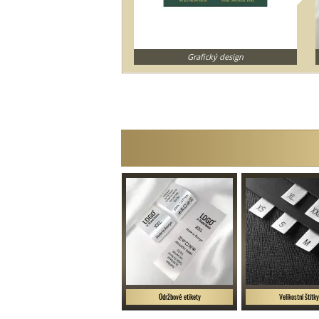
Grafický design
Údržbové etikety
Velikostní štítk