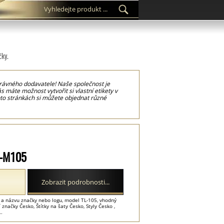
čky.
správného dodavatele! Naše společnost je
 máte možnost vytvořit si vlastní etikety v
hto stránkách si můžete objednat různé
ám ušetří čas při šití a zpracování v
etaily, jako jsou symboly praní na etiketách
 na oděvy a oděvní doplňky, ale také na další
L-M105
Zobrazit podrobnosti...
 a názvu značky nebo logu, model TL-105, vhodný
značky Česko, Štítky na šaty Česko, Styly Česko ,
..