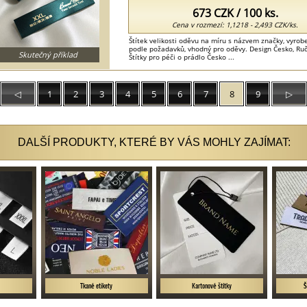
673 CZK / 100 ks.
Cena v rozmezí: 1,1218 - 2,493 CZK/ks.
Štítek velikosti oděvu na míru s názvem značky, vyrobe
podle požadavků, vhodný pro oděvy. Design Česko, Ruční
Skutečný příklad
Štítky pro péči o prádlo Česko ...
◁
1
2
3
4
5
6
7
8
9
▷
DALŠÍ PRODUKTY, KTERÉ BY VÁS MOHLY ZAJÍMAT:
y
Tkané etikety
Kartonové štítky
Š