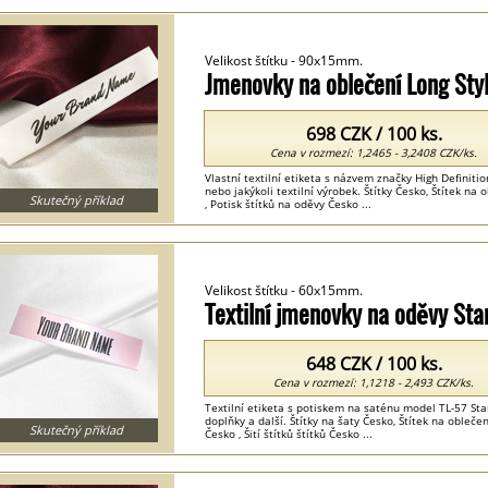
Velikost štítku - 90x15mm.
Jmenovky na oblečení Long Sty
698 CZK / 100 ks.
Cena v rozmezí: 1,2465 - 3,2408 CZK/ks.
Vlastní textilní etiketa s názvem značky High Definiti
nebo jakýkoli textilní výrobek. Štítky Česko, Štítek na 
Skutečný příklad
, Potisk štítků na oděvy Česko ...
Velikost štítku - 60x15mm.
Textilní jmenovky na oděvy St
648 CZK / 100 ks.
Cena v rozmezí: 1,1218 - 2,493 CZK/ks.
Textilní etiketa s potiskem na saténu model TL-57 Stan
doplňky a další. Štítky na šaty Česko, Štítek na obleč
Skutečný příklad
Česko , Šití štítků štítků Česko ...