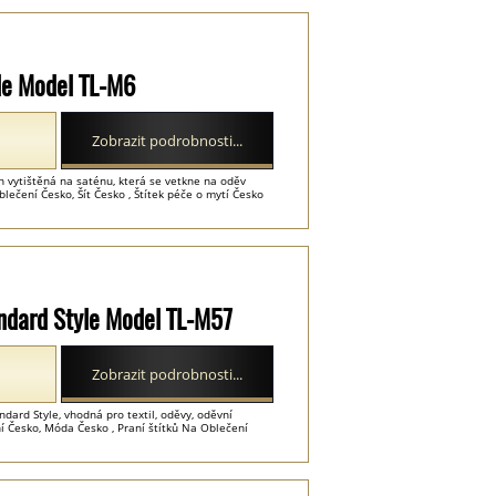
le Model TL-M6
Zobrazit podrobnosti...
on vytištěná na saténu, která se vetkne na oděv
oblečení Česko, Šít Česko , Štítek péče o mytí Česko
andard Style Model TL-M57
Zobrazit podrobnosti...
dard Style, vhodná pro textil, oděvy, oděvní
ení Česko, Móda Česko , Praní štítků Na Oblečení