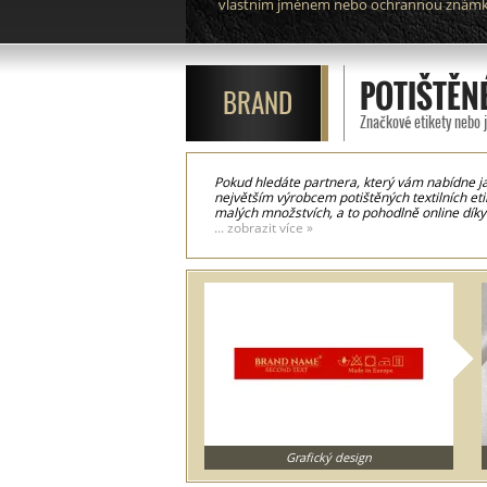
vlastním jménem nebo ochrannou znám
POTIŠTĚNÉ
BRAND
Značkové etikety nebo 
Pokud hledáte partnera, který vám nabídne ja
největším výrobcem potištěných textilních eti
malých množstvích, a to pohodlně online díky
modely etiket na oděvy, tištěné na satén v rů
... zobrazit více »
krejčovské dílně. Používáme nejmodernější tec
pro péči o prádlo nebo ručně psaná umělecká 
textilní výrobky, jako jsou matrace, závěsy, l
Grafický design