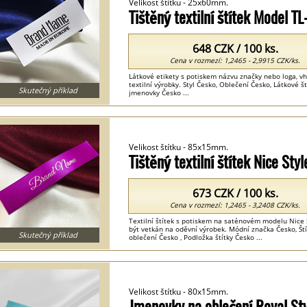
Velikost štítku - 25x60mm.
Tištěný textilní štítek Model T
648 CZK / 100 ks.
Cena v rozmezí: 1,2465 - 2,9915 CZK/ks.
Látkové etikety s potiskem názvu značky nebo loga, v
textilní výrobky. Styl Česko, Oblečení Česko, Látkové št
Skutečný příklad
jmenovky Česko ...
Velikost štítku - 85x15mm.
Tištěný textilní štítek Nice St
673 CZK / 100 ks.
Cena v rozmezí: 1,2465 - 3,2408 CZK/ks.
Textilní štítek s potiskem na saténovém modelu Nice 
být vetkán na oděvní výrobek. Módní značka Česko, Štítk
Skutečný příklad
oblečení Česko , Podložka štítky Česko ...
Velikost štítku - 80x15mm.
Jmenovky na oblečení Royal St