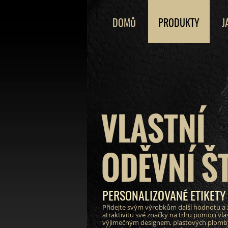
DOMŮ
PRODUKTY
J
VLASTNÍ
ODĚVNÍ Š
PERSONALIZOVANÉ ETIKETY
Přidejte svým výrobkům další hodnotu a 
atraktivitu své značky na trhu pomocí vlas
výjimečným designem, plastových plomby 