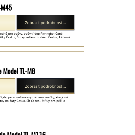
L-M45
Zobrazit podrobnosti...
hodné pro oděvy, oděvní doplňky nebo různé
ítky Česko , Štítky velikosti oděvu Česko , Látkové
yle Model TL-M8
Zobrazit podrobnosti...
Style, personalizovaný názvem značky, který má
y na šaty Česko, Šít Česko , Štítky pro péči o
yle Model TL-M116