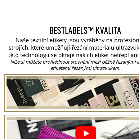
BESTLABELS™ KVALITA
Naše textilní etikety jsou vyráběny na profesio
strojích, které umožňují řezání materiálu ultrazvu
této technologii se okraje našich etiket netřepí ani
Níže si můžete prohlédnout srovnání mezi běžně řezanými e
etiketami řezanými ultrazvukem.