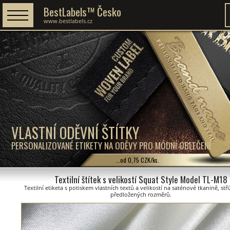
BestLabels™ Česko
www.bestlabels.cz
VLASTNÍ ODĚVNÍ ŠTÍTKY
PERSONALIZOVANÉ ETIKETY NA ODĚVY PRO MÓDNÍ OBLEČENÍ
...od 0,75 CZK/ks.
Textilní štítek s velikostí Squat Style Model TL-M18
Textilní etiketa s potiskem vlastních textů a velikostí na saténové tkanině, stř
předložených rozměrů.