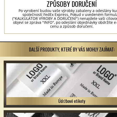
ZPŮSOBY DORUČENÍ
Po vyrobení budou vaše výrobky zabaleny a odeslány ku
společností FedEx Express. Pokud v uvedeném formul
("KALKULÁTOR VÝROBY A DORUČENÍ") nenajdete vaši cílovo
objeví se zpráva "INFO", po odeslání objednávky obdržíte 
cenu a způsob doručení.
DALŠÍ PRODUKTY, KTERÉ BY VÁS MOHLY ZAJÍMAT:
Údržbové etikety