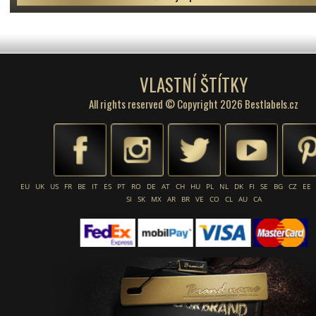
VLASTNÍ ŠTÍTKY
All rights reserved © Copyright 2026 Bestlabels.cz
EU
UK
US
FR
BE
IT
ES
PT
RO
DE
AT
CH
HU
PL
NL
DK
FI
SE
BG
CZ
EE
SI
SK
MX
AR
BR
VE
CO
CL
AU
CA