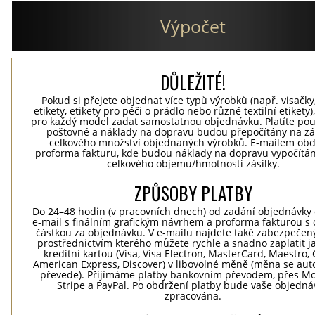
Výpočet
DŮLEŽITÉ!
Pokud si přejete objednat více typů výrobků (např. visačky
etikety, etikety pro péči o prádlo nebo různé textilní etikety
pro každý model zadat samostatnou objednávku. Platíte po
poštovné a náklady na dopravu budou přepočítány na zá
celkového množství objednaných výrobků. E-mailem obd
proforma fakturu, kde budou náklady na dopravu vypočítá
celkového objemu/hmotnosti zásilky.
ZPŮSOBY PLATBY
Do 24–48 hodin (v pracovních dnech) od zadání objednávky 
e-mail s finálním grafickým návrhem a proforma fakturou s
částkou za objednávku. V e-mailu najdete také zabezpečen
prostřednictvím kterého můžete rychle a snadno zaplatit j
kreditní kartou (Visa, Visa Electron, MasterCard, Maestro, 
American Express, Discover) v libovolné měně (měna se aut
převede). Přijímáme platby bankovním převodem, přes Mo
Stripe a PayPal. Po obdržení platby bude vaše objedná
zpracována.