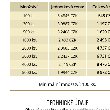
Množství:
Jednotková cena:
Celková 
100 ks.
5,4845 CZK
548 C
300 ks.
3,9887 CZK
1 197 
500 ks.
3,2408 CZK
1 620 
1000 ks.
2,493 CZK
2 493 
2000 ks.
2,3683 CZK
4 737 
3000 ks.
2,2437 CZK
6 731 
4000 ks.
2,119 CZK
8 476 
5000 ks.
1,9944 CZK
9 972 
Minimální množství: 100 ks.
TECHNICKÉ ÚDAJE