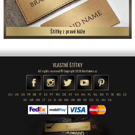
Štítky z pravé kůže
VLASTNÍ ŠTÍTKY
All rights reserved © Copyright 2026 Bestlabels.cz
EU
UK
US
FR
BE
IT
ES
PT
RO
DE
AT
CH
HU
PL
NL
DK
FI
SE
BG
CZ
EE
GR
HR
LT
LV
SI
SK
MX
AR
BR
VE
CO
CL
AU
CA