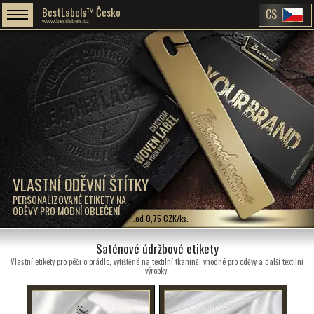
BestLabels™ Česko
CS
www.bestlabels.cz
VLASTNÍ ODĚVNÍ ŠTÍTKY
PERSONALIZOVANÉ ETIKETY NA
ODĚVY PRO MÓDNÍ OBLEČENÍ
...od 0,75 CZK/ks.
Saténové údržbové etikety
Vlastní etikety pro péči o prádlo, vytištěné na textilní tkanině, vhodné pro oděvy a další textilní
výrobky.