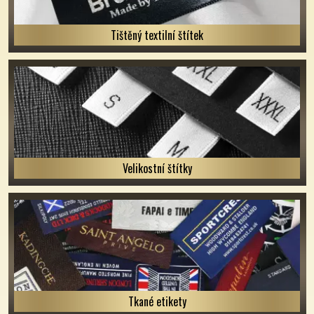
Tištěný textilní štítek
Velikostní štítky
Tkané etikety