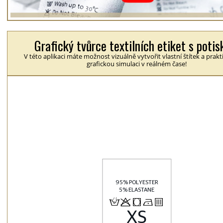
Grafický tvůrce textilních etiket s poti
V této aplikaci máte možnost vizuálně vytvořit vlastní štítek a prakt
grafickou simulaci v reálném čase!
H
p
j
N
b