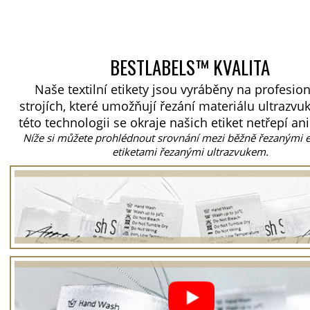
BESTLABELS™ KVALITA
Naše textilní etikety jsou vyráběny na profesio
strojích, které umožňují řezání materiálu ultrazvu
této technologii se okraje našich etiket netřepí ani
Níže si můžete prohlédnout srovnání mezi běžně řezanými e
etiketami řezanými ultrazvukem.