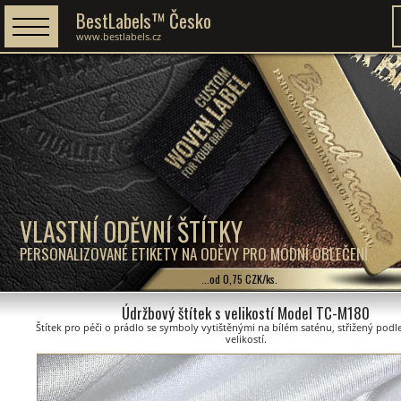
BestLabels™ Česko
www.bestlabels.cz
VLASTNÍ ODĚVNÍ ŠTÍTKY
PERSONALIZOVANÉ ETIKETY NA ODĚVY PRO MÓDNÍ OBLEČENÍ
...od 0,75 CZK/ks.
Údržbový štítek s velikostí Model TC-M180
Štítek pro péči o prádlo se symboly vytištěnými na bílém saténu, střižený pod
velikostí.