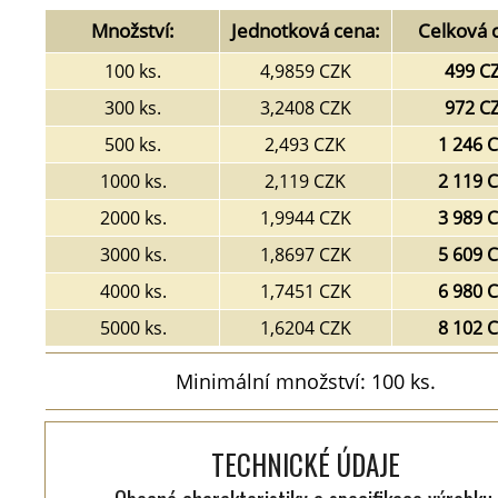
Množství:
Jednotková cena:
Celková 
100 ks.
4,9859 CZK
499 C
300 ks.
3,2408 CZK
972 C
500 ks.
2,493 CZK
1 246 
1000 ks.
2,119 CZK
2 119 
2000 ks.
1,9944 CZK
3 989 
3000 ks.
1,8697 CZK
5 609 
4000 ks.
1,7451 CZK
6 980 
5000 ks.
1,6204 CZK
8 102 
Minimální množství: 100 ks.
TECHNICKÉ ÚDAJE