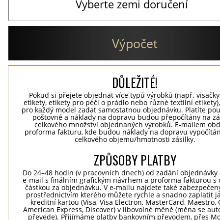
Výpočet
DŮLEŽITÉ!
Pokud si přejete objednat více typů výrobků (např. visačky
etikety, etikety pro péči o prádlo nebo různé textilní etikety
pro každý model zadat samostatnou objednávku. Platíte po
poštovné a náklady na dopravu budou přepočítány na zá
celkového množství objednaných výrobků. E-mailem obd
proforma fakturu, kde budou náklady na dopravu vypočítá
celkového objemu/hmotnosti zásilky.
ZPŮSOBY PLATBY
Do 24–48 hodin (v pracovních dnech) od zadání objednávky 
e-mail s finálním grafickým návrhem a proforma fakturou s
částkou za objednávku. V e-mailu najdete také zabezpečen
prostřednictvím kterého můžete rychle a snadno zaplatit j
kreditní kartou (Visa, Visa Electron, MasterCard, Maestro, 
American Express, Discover) v libovolné měně (měna se aut
převede). Přijímáme platby bankovním převodem, přes Mo