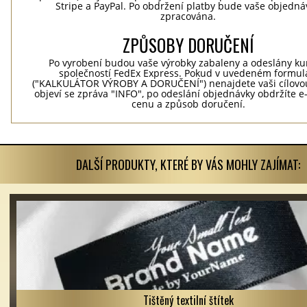
Stripe a PayPal. Po obdržení platby bude vaše objedná
zpracována.
ZPŮSOBY DORUČENÍ
Po vyrobení budou vaše výrobky zabaleny a odeslány ku
společností FedEx Express. Pokud v uvedeném formul
("KALKULÁTOR VÝROBY A DORUČENÍ") nenajdete vaši cílovo
objeví se zpráva "INFO", po odeslání objednávky obdržíte 
cenu a způsob doručení.
DALŠÍ PRODUKTY, KTERÉ BY VÁS MOHLY ZAJÍMAT:
Tištěný textilní štítek