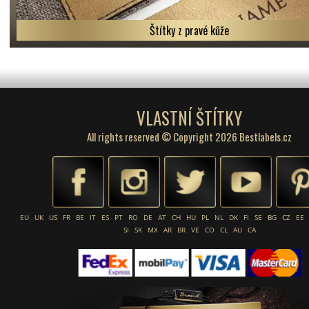
Štítky z pravé kůže
VLASTNÍ ŠTÍTKY
All rights reserved © Copyright 2026 Bestlabels.cz
EU
UK
US
FR
BE
IT
ES
PT
RO
DE
AT
CH
HU
PL
NL
DK
FI
SE
BG
CZ
EE
SI
SK
MX
AR
BR
VE
CO
CL
AU
CA