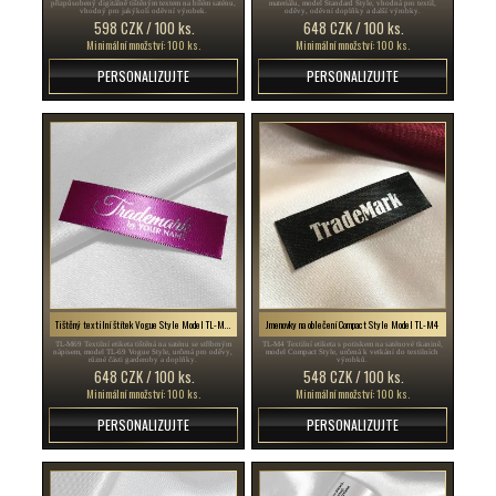
přizpůsobený digitálně tištěným textem na bílém saténu,
materiálu, model Standard Style, vhodná pro textil,
vhodný pro jakýkoli oděvní výrobek.
oděvy, oděvní doplňky a další výrobky.
598 CZK / 100 ks.
648 CZK / 100 ks.
Minimální množství: 100 ks.
Minimální množství: 100 ks.
PERSONALIZUJTE
PERSONALIZUJTE
Tištěný textilní štítek Vogue Style Model TL-M69
Jmenovky na oblečení Compact Style Model TL-M4
TL-M69 Textilní etiketa tištěná na saténu se stříbrným
TL-M4 Textilní etiketa s potiskem na saténové tkanině,
nápisem, model TL-69 Vogue Style, určená pro oděvy,
model Compact Style, určená k vetkání do textilních
různé části garderoby a doplňky.
výrobků.
648 CZK / 100 ks.
548 CZK / 100 ks.
Minimální množství: 100 ks.
Minimální množství: 100 ks.
PERSONALIZUJTE
PERSONALIZUJTE