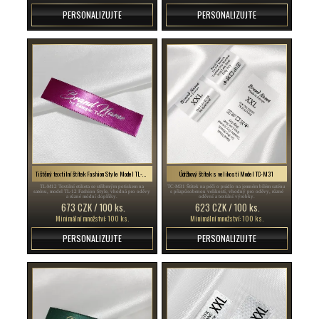
PERSONALIZUJTE
PERSONALIZUJTE
Tištěný textilní štítek Fashion Style Model TL-M12
Údržbový štítek s velikostí Model TC-M31
TL-M12 Textilní etiketa se stříbrným potiskem na
TC-M31 Štítek na péči o prádlo na jemném bílém saténu
saténu, model TL-12 Fashion Style, vhodná pro oděvy
s přizpůsobenou velikostí, vhodný pro oděvy, různé
a různé módní doplňky.
oděvní a textilní výrobky.
673 CZK / 100 ks.
623 CZK / 100 ks.
Minimální množství: 100 ks.
Minimální množství: 100 ks.
PERSONALIZUJTE
PERSONALIZUJTE