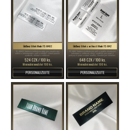
Údržbový štítek Model TC-M402
Údržbový štítek s velikostí Model TC-M42
TC-M402 Saténová etiketa na míru pro označování
TC-M42 Saténová etiketa pro péči o prádlo obsahující
oděvů s informacemi o péči a údržbě, včetně pracích
informace o velikosti, texty, symboly pro praní a
symbolů, složení a velikostí.
pokyny k praní a název značky, vhodné pro oblečení.
524 CZK / 100 ks.
648 CZK / 100 ks.
Minimální množství: 100 ks.
Minimální množství: 100 ks.
PERSONALIZUJTE
PERSONALIZUJTE