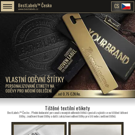
BestLabels™ Česko
CS
www.bestlabels.cz
VLASTNÍ ODĚVNÍ ŠTÍTKY
PERSONALIZOVANÉ ETIKETY NA
ODĚVY PRO MÓDNÍ OBLEČENÍ
...od 0,75 CZK/ks.
Tištěné textilní etikety
BestLabels™ Česko - Přední dodavatel personalizovaných oděvních štítků specializujících se na tištěné látkové
štítky, značkové tkané štítky a další zakázkové oděvní štítky pro šití nebo zavěšení štítků.