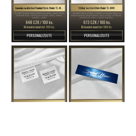
Jmenovky na oblečení Standard Style Model TL-M83
Tištěný textilní štítek Model TL-M49
TL-M83 Textilní etiketa tištěná na saténu, model TL-83
TL-M49 Látkový štítek vytištěný na černém saténu se
Standard Style, vhodná pro textilie, oděvy, módní
zlatým nápisem, přizpůsobený názvu značky a velikosti,
doplňky a další.
vhodný pro oděvy i módní doplňky.
648 CZK / 100 ks.
673 CZK / 100 ks.
Minimální množství: 100 ks.
Minimální množství: 100 ks.
PERSONALIZUJTE
PERSONALIZUJTE
Údržbový štítek Model TC-M185
Tištěný textilní štítek Fashion Style Model TL-M73
TC-M185 Textilní etiketa na oděvy a oděvní doplňky z
TL-M73 Textilní etiketa se stříbrným potiskem na
bílého saténu, která obsahuje symboly praní a údržby a
saténu, model TL-73 Fashion Style, vhodná pro oděvy
složení látky.
a různé části oděvů.
499 CZK / 100 ks.
673 CZK / 100 ks.
Minimální množství: 100 ks.
Minimální množství: 100 ks.
PERSONALIZUJTE
PERSONALIZUJTE