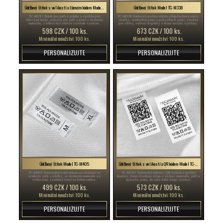
Údržbový štítek s velikostí a čárovým kódem Model TC-M191
Údržbový štítek Model TC-M338
TC-M191 Štítek pro péči o prádlo s vytištěnými
TC-M338 Saténová textilní etiketa přizpůsobená názvu
čárovými kódy, pokyny pro péči a praní a složením
značky, symbolům praní a pokynům k praní, vhodná
materiálu, z něhož byl oděvní výrobek vyroben.
pro oděvy, oděvní doplňky a různé textilní výrobky.
598 CZK / 100 ks.
673 CZK / 100 ks.
Minimální množství: 100 ks.
Minimální množství: 100 ks.
PERSONALIZUJTE
PERSONALIZUJTE
Údržbový štítek Model TC-M405
Údržbový štítek s velikostí a QR kódem Model TC-M183
TC-M405 Personalizovaná etiketa na oblečení se
TC-M183 Technická etiketa s QR kódem z textilní
symboly péče a údržby, se složením materiálu a s
tkaniny, která obsahuje údaje o složení materiálu, péči a
velikostmi, vytištěná černě na bílém saténu.
způsobu praní, ale také další údaje výrobce.
499 CZK / 100 ks.
573 CZK / 100 ks.
Minimální množství: 100 ks.
Minimální množství: 100 ks.
PERSONALIZUJTE
PERSONALIZUJTE