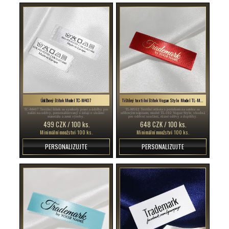
Údržbový štítek Model TC-M407
Tištěný textilní štítek Vogue Style Model TL-M102
TC-M407 Textilní štítek se symboly praní a údržby pro
TL-M102 Textilní etiketa s potiskem na saténu se
našití na oděvy, personalizovaný s údaji o složení
stříbrným nápisem, model TL-102 Vogue Style, vhodná
materiálu a zemi výroby.
pro oděvní součásti, různé oděvy a doplňky.
499 CZK / 100 ks.
648 CZK / 100 ks.
Minimální množství: 100 ks.
Minimální množství: 100 ks.
PERSONALIZUJTE
PERSONALIZUJTE