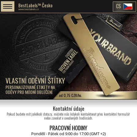
BestLabels™ Česko
CS
www.bestlabels.cz
VLASTNÍ ODĚVNÍ ŠTÍTKY
PERSONALIZOVANÉ ETIKETY NA
ODĚVY PRO MÓDNÍ OBLEČENÍ
...od 0,75 CZK/ks.
Kontaktní údaje
Pokud budete mít jakékoli dotazy, můžete nás kdykoli kontaktovat přes kontaktní formulář
nebo zavolat v uvedených hodinách.
PRACOVNÍ HODINY
Pondělí - Pátek od 9:00 do 17:00 (GMT +2)