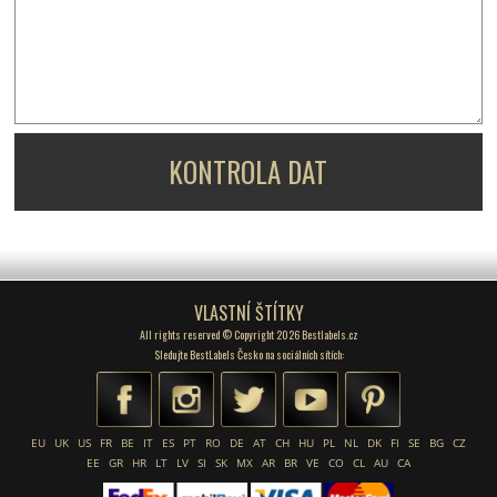
KONTROLA DAT
VLASTNÍ ŠTÍTKY
All rights reserved © Copyright 2026 Bestlabels.cz
Sledujte BestLabels Česko na sociálních sítích:
EU
UK
US
FR
BE
IT
ES
PT
RO
DE
AT
CH
HU
PL
NL
DK
FI
SE
BG
CZ
EE
GR
HR
LT
LV
SI
SK
MX
AR
BR
VE
CO
CL
AU
CA