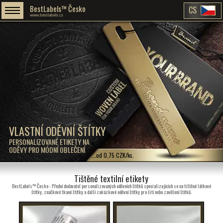
BestLabels™ Česko
CS
www.bestlabels.cz
VLASTNÍ ODĚVNÍ ŠTÍTKY
PERSONALIZOVANÉ ETIKETY NA
ODĚVY PRO MÓDNÍ OBLEČENÍ
...od 0,75 CZK/ks.
Tištěné textilní etikety
BestLabels™ Česko - Přední dodavatel personalizovaných oděvních štítků specializujících se na tištěné látkové
štítky, značkové tkané štítky a další zakázkové oděvní štítky pro šití nebo zavěšení štítků.