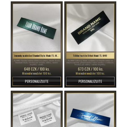
Jmenovky na oblečení Standard Style Model TL-M83
Tištěný textilní štítek Model TL-M49
TL-M83 Textilní etiketa tištěná na saténu, model TL-83
TL-M49 Látkový štítek vytištěný na černém saténu se
Standard Style, vhodná pro textilie, oděvy, módní
zlatým nápisem, přizpůsobený názvu značky a velikosti,
doplňky a další.
vhodný pro oděvy i módní doplňky.
648 CZK / 100 ks.
673 CZK / 100 ks.
Minimální množství: 100 ks.
Minimální množství: 100 ks.
PERSONALIZUJTE
PERSONALIZUJTE