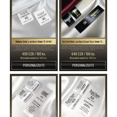
Údržbový štítek s velikostí Model TC-M180
Textilní štítek s velikostí Usual Style Model TL-M17
TC-M180 Štítek pro péči o prádlo vytištěný na bílém
TL-M17 Rozměry textilních štítků tištěných na saténu
saténu se symboly praní, složením materiálu a
různých barev, přizpůsobené názvu značky nebo logu,
ukazatelem velikosti, s ultrazvukově řezanými okraji.
vhodné pro různé druhy oděvů.
499 CZK / 100 ks.
648 CZK / 100 ks.
Minimální množství: 100 ks.
Minimální množství: 100 ks.
PERSONALIZUJTE
PERSONALIZUJTE