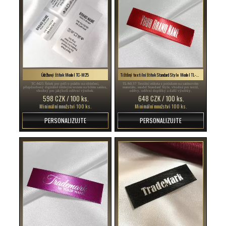
Údržbový štítek Model TC-M25
Tištěný textilní štítek Standard Style Model TL-M137
TC-M25 Štítek pro péči o prádlo na oblečení,
TL-M137 Textilní etiketa s potiskem na saténovém
přizpůsobený digitálně tištěným textem na bílém saténu,
materiálu, model Standard Style, vhodná pro textil,
vhodný pro jakýkoli oděvní výrobek.
oděvy, oděvní doplňky a další výrobky.
598 CZK / 100 ks.
648 CZK / 100 ks.
Minimální množství: 100 ks.
Minimální množství: 100 ks.
PERSONALIZUJTE
PERSONALIZUJTE