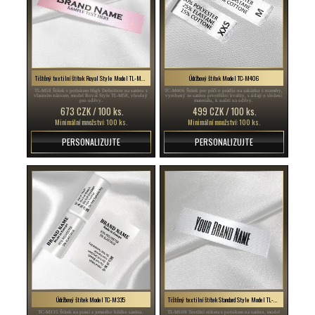
Tištěný textilní štítek Royal Style Model TL-M58
Údržbový štítek Model TC-M406
TL-M58 Štítek s potiskem High Definition na saténu s
TC-M406 Štítek pro péči o prádlo na zakázku s rozměry,
vlastním názvem, model Royal Style TL-M58, vhodný
vyrobený ze saténu prvotřídní kvality, s údaji o složení
pro oděvy.
materiálu, k našití na oděvy.
673 CZK / 100 ks.
499 CZK / 100 ks.
Minimální množství: 100 ks.
Minimální množství: 100 ks.
PERSONALIZUJTE
PERSONALIZUJTE
Údržbový štítek Model TC-M335
Tištěný textilní štítek Standard Style Model TL-M109
TC-M335 Štítek na praní z jemného bílého saténu,
TL-M109 Textilní etiketa s potiskem na saténu, model