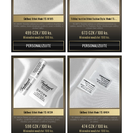
Údržbový štítek Model TC-M185
Tištěný textilní štítek Fashion Style Model TL-M73
TC-M185 Textilní etiketa na oděvy a oděvní doplňky z
TL-M73 Textilní etiketa se stříbrným potiskem na
bílého saténu, která obsahuje symboly praní a údržby a
saténu, model TL-73 Fashion Style, vhodná pro oděvy
složení látky.
a různé části oděvů.
499 CZK / 100 ks.
673 CZK / 100 ks.
Minimální množství: 100 ks.
Minimální množství: 100 ks.
PERSONALIZUJTE
PERSONALIZUJTE
Údržbový štítek Model TC-M334
Údržbový štítek Model TC-M404
TC-M334 Štítek pro péči o prádlo přizpůsobený názvu
TC-M404 Vlastní etiketa pro péči o prádlo s malými
značky, symbolům pro praní a pokynům k praní,
rozměry k našití na různé oděvy, vyrobená na zakázku
vhodný pro oblečení a oděvní doplňky.
ze saténu.
598 CZK / 100 ks.
474 CZK / 100 ks.
Minimální množství: 100 ks.
Minimální množství: 100 ks.