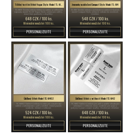
Tištěný textilní štítek Vogue Style Model TL-M69
Jmenovky na oblečení Compact Style Model TL-M4
TL-M69 Textilní etiketa tištěná na saténu se stříbrným
TL-M4 Textilní etiketa s potiskem na saténové tkanině,
nápisem, model TL-69 Vogue Style, určená pro oděvy,
model Compact Style, určená k vetkání do textilních
různé části garderoby a doplňky.
výrobků.
648 CZK / 100 ks.
548 CZK / 100 ks.
Minimální množství: 100 ks.
Minimální množství: 100 ks.
PERSONALIZUJTE
PERSONALIZUJTE
Údržbový štítek Model TC-M402
Údržbový štítek s velikostí Model TC-M42
TC-M402 Saténová etiketa na míru pro označování
TC-M42 Saténová etiketa pro péči o prádlo obsahující
oděvů s informacemi o péči a údržbě, včetně pracích
informace o velikosti, texty, symboly pro praní a
symbolů, složení a velikostí.
pokyny k praní a název značky, vhodné pro oblečení.
524 CZK / 100 ks.
648 CZK / 100 ks.
Minimální množství: 100 ks.
Minimální množství: 100 ks.
PERSONALIZUJTE
PERSONALIZUJTE