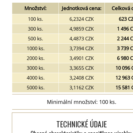
Množství:
Jednotková cena:
Celková 
100 ks.
6,2324 CZK
623 C
300 ks.
4,9859 CZK
1 496 
500 ks.
4,4873 CZK
2 244 
1000 ks.
3,7394 CZK
3 739 
2000 ks.
3,4901 CZK
6 980 
3000 ks.
3,3655 CZK
10 096 
4000 ks.
3,2408 CZK
12 963 
5000 ks.
3,1162 CZK
15 581 
Minimální množství: 100 ks.
TECHNICKÉ ÚDAJE