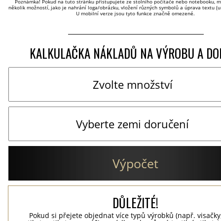
Poznámka! Pokud na tuto stránku přistupujete ze stolního počítače nebo notebooku, má
několik možností, jako je nahrání loga/obrázku, vložení různých symbolů a úprava textu (um
U mobilní verze jsou tyto funkce značně omezené.
KALKULAČKA NÁKLADŮ NA VÝROBU A DO
Výpočet
DŮLEŽITÉ!
Pokud si přejete objednat více typů výrobků (např. visačky