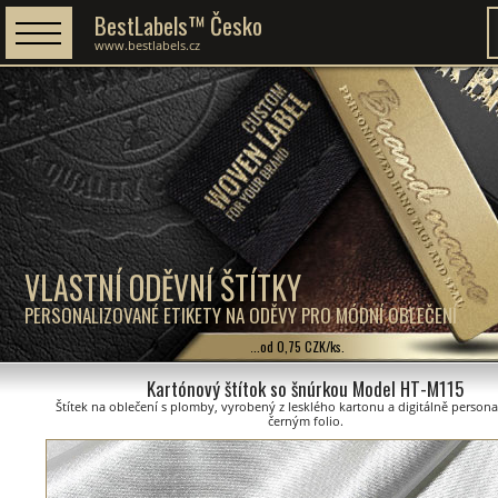
BestLabels™ Česko
www.bestlabels.cz
VLASTNÍ ODĚVNÍ ŠTÍTKY
PERSONALIZOVANÉ ETIKETY NA ODĚVY PRO MÓDNÍ OBLEČENÍ
...od 0,75 CZK/ks.
Kartónový štítok so šnúrkou Model HT-M115
Štítek na oblečení s plomby, vyrobený z lesklého kartonu a digitálně persona
černým folio.