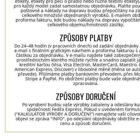
etikety, etikety pro péči o prádlo nebo různé textilní etikety
pro každý model zadat samostatnou objednávku. Platíte po
poštovné a náklady na dopravu budou přepočítány na zá
celkového množství objednaných výrobků. E-mailem obd
proforma fakturu, kde budou náklady na dopravu vypočítá
celkového objemu/hmotnosti zásilky.
ZPŮSOBY PLATBY
Do 24–48 hodin (v pracovních dnech) od zadání objednávky 
e-mail s finálním grafickým návrhem a proforma fakturou s
částkou za objednávku. V e-mailu najdete také zabezpečen
prostřednictvím kterého můžete rychle a snadno zaplatit j
kreditní kartou (Visa, Visa Electron, MasterCard, Maestro, 
American Express, Discover) v libovolné měně (měna se aut
převede). Přijímáme platby bankovním převodem, přes Mo
Stripe a PayPal. Po obdržení platby bude vaše objedná
zpracována.
ZPŮSOBY DORUČENÍ
Po vyrobení budou vaše výrobky zabaleny a odeslány ku
společností FedEx Express. Pokud v uvedeném formul
("KALKULÁTOR VÝROBY A DORUČENÍ") nenajdete vaši cílovo
objeví se zpráva "INFO", po odeslání objednávky obdržíte 
cenu a způsob doručení.