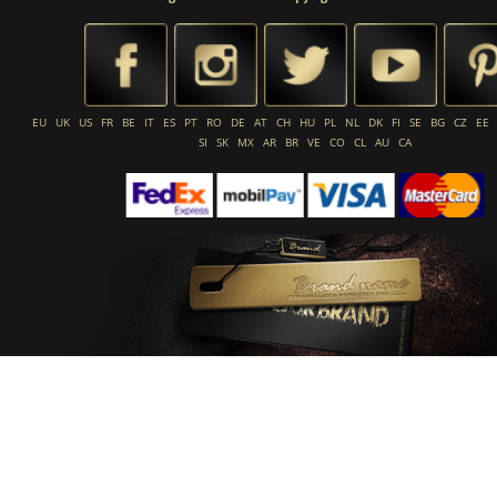
EU
UK
US
FR
BE
IT
ES
PT
RO
DE
AT
CH
HU
PL
NL
DK
FI
SE
BG
CZ
EE
SI
SK
MX
AR
BR
VE
CO
CL
AU
CA