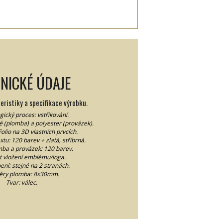
NICKÉ ÚDAJE
ristiky a specifikace výrobku.
ický proces: vstřikování.
é (plomba) a polyester (provázek).
olio na 3D vlastních prvcích.
xtu: 120 barev + zlatá, stříbrná.
ba a provázek: 120 barev.
 vložení emblému/loga.
ení: stejné na 2 stranách.
ěry plomba: 8x30mm.
Tvar: válec.