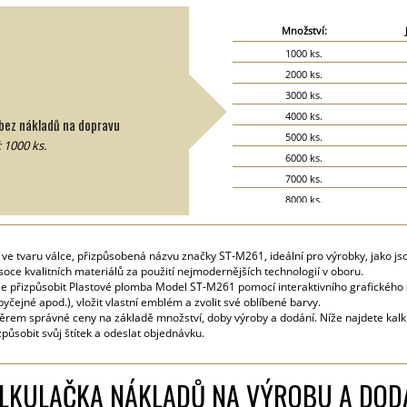
Množství:
1000 ks.
2000 ks.
3000 ks.
4000 ks.
bez nákladů na dopravu
5000 ks.
 1000 ks.
6000 ks.
7000 ks.
8000 ks.
9000 ks.
10000 ks.
e tvaru válce, přizpůsobená názvu značky ST-M261, ideální pro výrobky, jako js
15000 ks.
ysoce kvalitních materiálů za použití nejmodernějších technologií v oboru.
20000 ks.
le přizpůsobit Plastové plomba Model ST-M261 pomocí interaktivního grafického e
yčejné apod.), vložit vlastní emblém a zvolit své oblíbené barvy.
běrem správné ceny na základě množství, doby výroby a dodání. Níže najdete kal
působit svůj štítek a odeslat objednávku.
LKULAČKA NÁKLADŮ NA VÝROBU A DOD