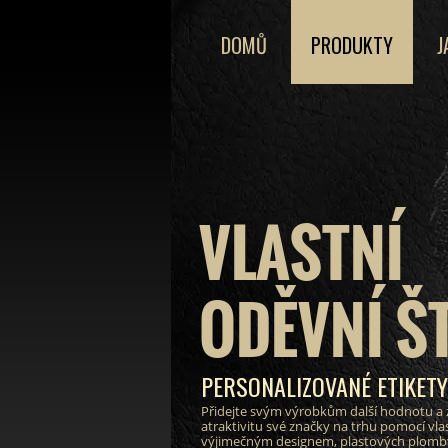
DOMŮ
PRODUKTY
J
VLASTNÍ
ODĚVNÍ Š
PERSONALIZOVANÉ ETIKET
Přidejte svým výrobkům další hodnotu a 
atraktivitu své značky na trhu pomocí vlas
výjimečným designem, plastových plomby 