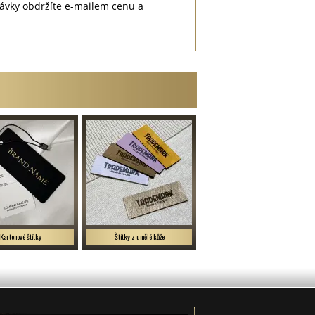
návky obdržíte e-mailem cenu a
Kartonové štítky
Štítky z umělé kůže