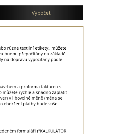
Výpočet
ebo různé textilní etikety), můžete
vu budou přepočítány na základě
dy na dopravu vypočítány podle
 návrhem a proforma fakturou s
o můžete rychle a snadno zaplatit
cover) v libovolné měně (měna se
Po obdržení platby bude vaše
 uvedeném formuláři ("KALKULÁTOR