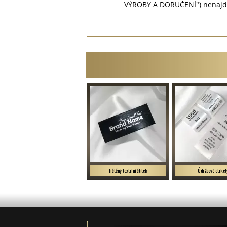
VÝROBY A DORUČENÍ") nenajdet
Tištěný textilní štítek
Údržbové etiket