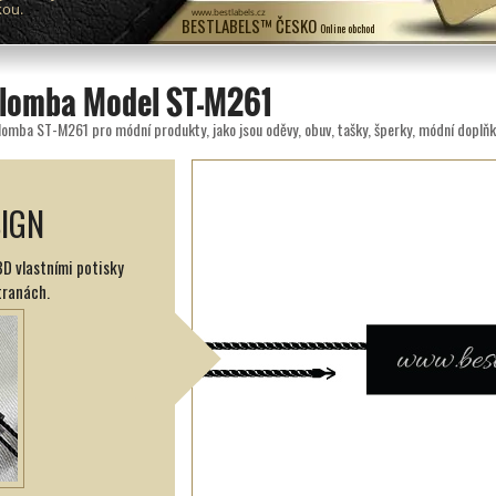
kou.
www.bestlabels.cz
BESTLABELS™ ČESKO
Online obchod
plomba Model ST-M261
plomba ST-M261 pro módní produkty, jako jsou oděvy, obuv, tašky, šperky, módní doplň
SIGN
D vlastními potisky
tranách.