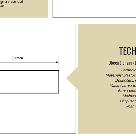
gn a vlastnosti
že!
TECH
Obecné charakte
Technolog
Materiály: plastov
Dokončení: F
Vlastní barva te
Barva plom
Možnost
Přizpůsob
Rozm