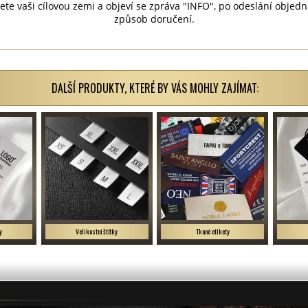
e vaši cílovou zemi a objeví se zpráva "INFO", po odeslání objed
způsob doručení.
DALŠÍ PRODUKTY, KTERÉ BY VÁS MOHLY ZAJÍMAT:
y
Velikostní štítky
Tkané etikety