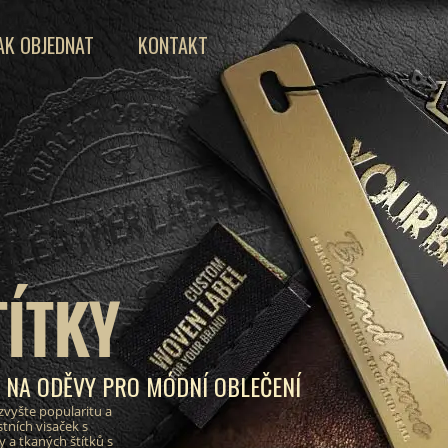
AK OBJEDNAT
KONTAKT
TÍTKY
Y NA ODĚVY PRO MÓDNÍ OBLEČENÍ
zvyšte popularitu a
tních visaček s
a tkaných štítků s