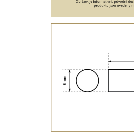
Obrázek je informativní, původní desi
produktu jsou uvedeny ní