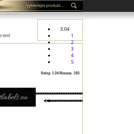
3.04
ky apod.
1
2
3
4
5
Rating: 3.04/Reviews: 280