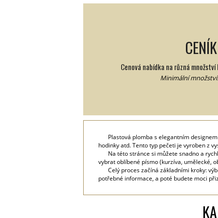
CENÍK
Cenová nabídka na různá množství 
Minimální množství:
Plastová plomba s elegantním designem v
hodinky atd. Tento typ pečeti je vyroben z v
Na této stránce si můžete snadno a rych
vybrat oblíbené písmo (kurzíva, umělecké, ob
Celý proces začíná základními kroky: vý
potřebné informace, a poté budete moci přiz
KA