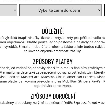
DŮLEŽITÉ!
pů výrobků (např. visačky, tkané etikety, etikety pro péči o prádlo n
nou objednávku. Platíte pouze jedno poštovné a náklady na dopra
ch výrobků. E-mailem obdržíte proforma fakturu, kde budou nákla
celkového objemu/hmotnosti zásilky.
ZPŮSOBY PLATBY
dnech) od zadání objednávky obdržíte e-mail s finálním grafickým
V e-mailu najdete také zabezpečený odkaz, prostřednictvím kteréh
, Visa Electron, MasterCard, Maestro, Cirrus, American Express, Dis
máme platby bankovním převodem, přes MobilPay, Stripe a PayPal. 
objednávka zpracována.
ZPŮSOBY DORUČENÍ
 zabaleny a odeslány kurýrní společností FedEx Express. Pokud v