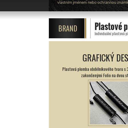
vlastním jménem nebo ochrannou znám
Plastové 
BRAND
Individuální plastová 
GRAFICKÝ DE
Plastová plomba obdélníkového tvaru s 3
zakončenými Folio na dvou s