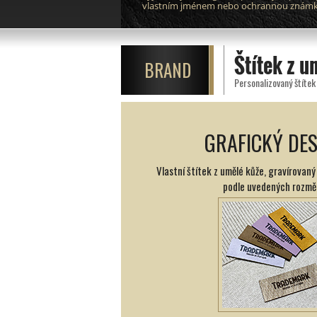
vlastním jménem nebo ochrannou znám
Štítek z 
BRAND
Personalizovaný štítek
GRAFICKÝ DE
Vlastní štítek z umělé kůže, gravírovan
podle uvedených rozmě