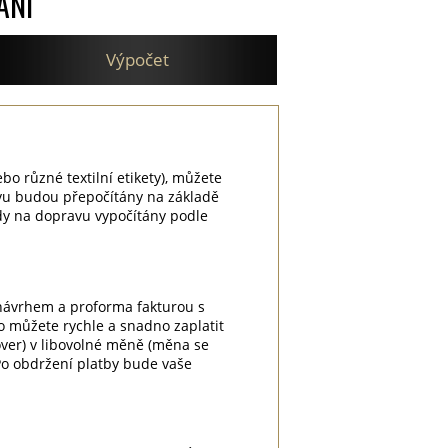
ÁNÍ
Výpočet
ebo různé textilní etikety), můžete
vu budou přepočítány na základě
dy na dopravu vypočítány podle
 návrhem a proforma fakturou s
o můžete rychle a snadno zaplatit
cover) v libovolné měně (měna se
Po obdržení platby bude vaše