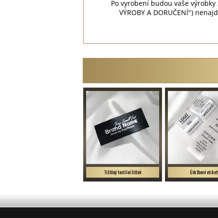
Po vyrobení budou vaše výrobky
VÝROBY A DORUČENÍ") nenajdet
Tištěný textilní štítek
Údržbové etiket