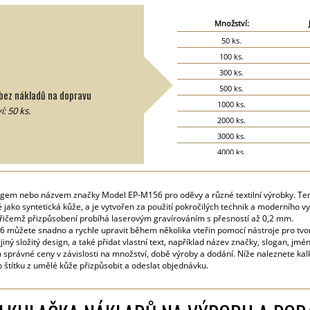
Množství:
50 ks.
100 ks.
300 ks.
500 ks.
bez nákladů na dopravu
1000 ks.
: 50 ks.
2000 ks.
3000 ks.
4000 ks.
5000 ks.
logem nebo názvem značky Model EP-M156 pro oděvy a různé textilní výrobky. Ten
jako syntetická kůže, a je vytvořen za použití pokročilých technik a moderního v
řičemž přizpůsobení probíhá laserovým gravírováním s přesností až 0,2 mm.
 můžete snadno a rychle upravit během několika vteřin pomocí nástroje pro tvor
 jiný složitý design, a také přidat vlastní text, například název značky, slogan, j
správné ceny v závislosti na množství, době výroby a dodání. Níže naleznete ka
 štítku z umělé kůže přizpůsobit a odeslat objednávku.