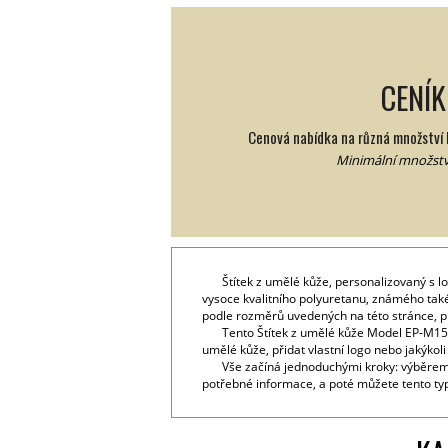
CENÍK
Cenová nabídka na různá množství 
Minimální množství
Štítek z umělé kůže, personalizovaný s 
vysoce kvalitního polyuretanu, známého také 
podle rozměrů uvedených na této stránce, p
Tento Štítek z umělé kůže Model EP-M156
umělé kůže, přidat vlastní logo nebo jakýkoli
Vše začíná jednoduchými kroky: výběrem 
potřebné informace, a poté můžete tento typ