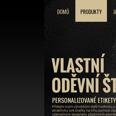
DOMŮ
PRODUKTY
J
VLASTNÍ
ODĚVNÍ Š
PERSONALIZOVANÉ ETIKET
Přidejte svým výrobkům další hodnotu a 
atraktivitu své značky na trhu pomocí vlas
výjimečným designem, plastových plomby 