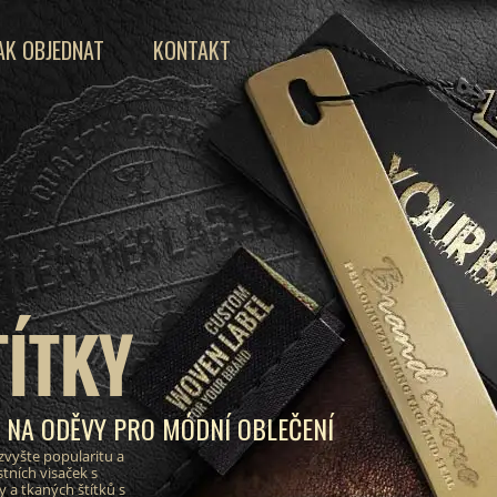
AK OBJEDNAT
KONTAKT
TÍTKY
Y NA ODĚVY PRO MÓDNÍ OBLEČENÍ
zvyšte popularitu a
tních visaček s
a tkaných štítků s