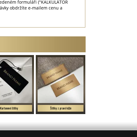
 uvedeném formuláři ("KALKULÁTOR
návky obdržíte e-mailem cenu a
Kartonové štítky
Štítky z pravé kůže