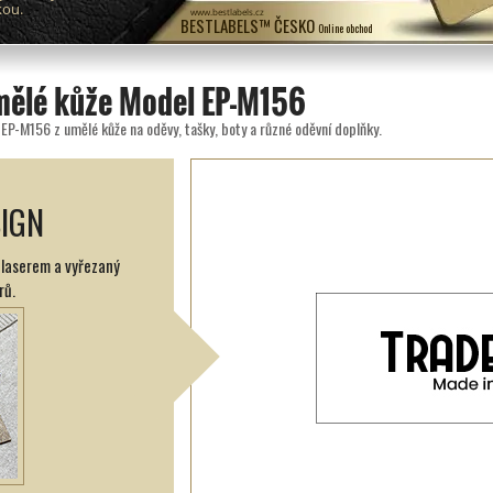
kou.
www.bestlabels.cz
BESTLABELS™ ČESKO
Online obchod
umělé kůže Model EP-M156
 EP-M156 z umělé kůže na oděvy, tašky, boty a různé oděvní doplňky.
SIGN
ý laserem a vyřezaný
rů.