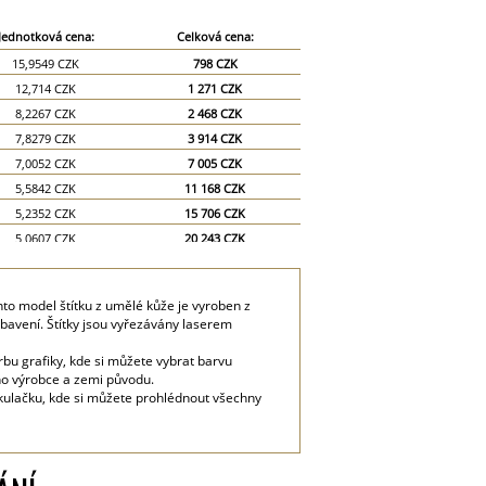
Jednotková cena:
Celková cena:
15,9549 CZK
798 CZK
12,714 CZK
1 271 CZK
8,2267 CZK
2 468 CZK
7,8279 CZK
3 914 CZK
7,0052 CZK
7 005 CZK
5,5842 CZK
11 168 CZK
5,2352 CZK
15 706 CZK
5,0607 CZK
20 243 CZK
4,9859 CZK
24 930 CZK
to model štítku z umělé kůže je vyroben z
ybavení. Štítky jsou vyřezávány laserem
bu grafiky, kde si můžete vybrat barvu
méno výrobce a zemi původu.
lkulačku, kde si můžete prohlédnout všechny