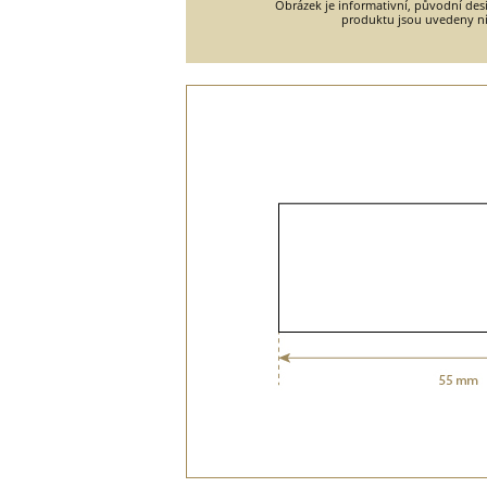
Obrázek je informativní, původní desi
produktu jsou uvedeny ní