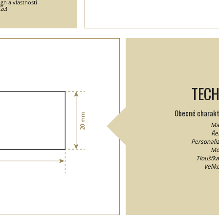
gn a vlastnosti
že!
TECH
Obecné charakte
Ma
Řez
Personaliz
Mo
Tloušťka
Velik