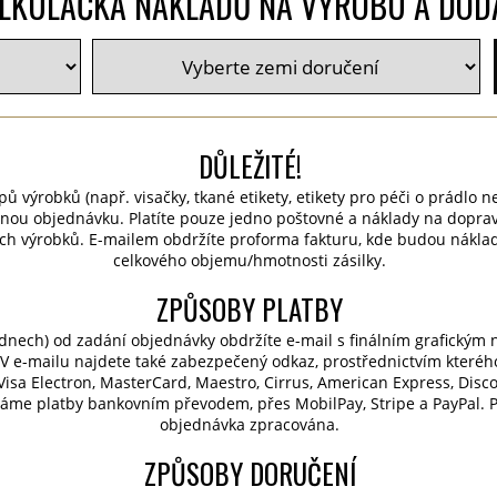
LKULAČKA NÁKLADŮ NA VÝROBU A DOD
DŮLEŽITÉ!
pů výrobků (např. visačky, tkané etikety, etikety pro péči o prádlo n
nou objednávku. Platíte pouze jedno poštovné a náklady na dopra
ch výrobků. E-mailem obdržíte proforma fakturu, kde budou nákla
celkového objemu/hmotnosti zásilky.
ZPŮSOBY PLATBY
dnech) od zadání objednávky obdržíte e-mail s finálním grafickým
V e-mailu najdete také zabezpečený odkaz, prostřednictvím kteréh
, Visa Electron, MasterCard, Maestro, Cirrus, American Express, Dis
máme platby bankovním převodem, přes MobilPay, Stripe a PayPal. 
objednávka zpracována.
ZPŮSOBY DORUČENÍ