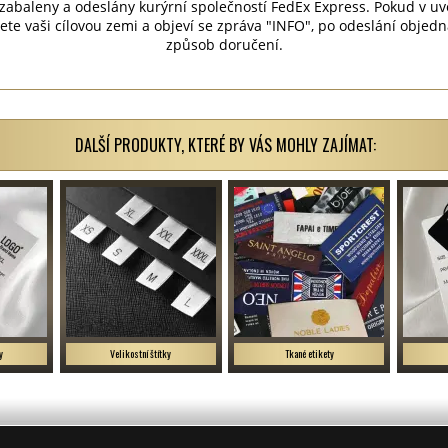
 zabaleny a odeslány kurýrní společností FedEx Express. Pokud v
e vaši cílovou zemi a objeví se zpráva "INFO", po odeslání objed
způsob doručení.
DALŠÍ PRODUKTY, KTERÉ BY VÁS MOHLY ZAJÍMAT:
y
Velikostní štítky
Tkané etikety