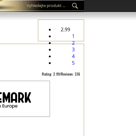
2.99
1
2
3
4
5
Rating: 2.99/Reviews: 336