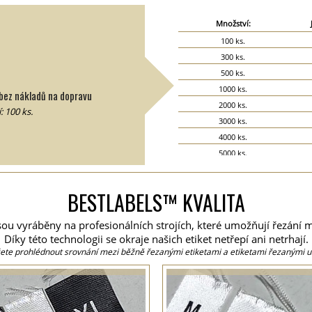
Množství:
100 ks.
300 ks.
500 ks.
1000 ks.
bez nákladů na dopravu
2000 ks.
 100 ks.
3000 ks.
4000 ks.
5000 ks.
6000 ks.
7000 ks.
BESTLABELS™ KVALITA
8000 ks.
9000 ks.
 jsou vyráběny na profesionálních strojích, které umožňují řezání 
10000 ks.
Díky této technologii se okraje našich etiket netřepí ani netrhají.
15000 ks.
ete prohlédnout srovnání mezi běžně řezanými etiketami a etiketami řezanými u
20000 ks.