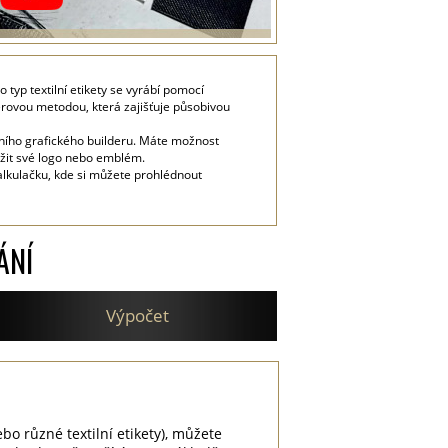
 typ textilní etikety se vyrábí pomocí
sferovou metodou, která zajišťuje působivou
vního grafického builderu. Máte možnost
ožit své logo nebo emblém.
alkulačku, kde si můžete prohlédnout
ÁNÍ
Výpočet
ebo různé textilní etikety), můžete