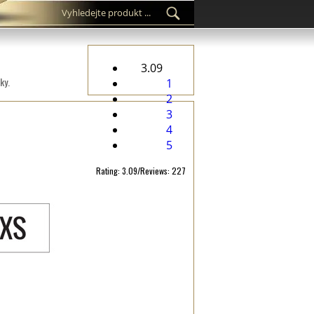
3.09
ky.
1
2
3
4
5
Rating: 3.09/Reviews: 227