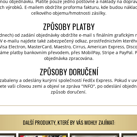
nou objednávku. Platíte pouze jedno poštovné a náklady na dopra
ch výrobků. E-mailem obdržíte proforma fakturu, kde budou nákla
celkového objemu/hmotnosti zásilky.
ZPŮSOBY PLATBY
dnech) od zadání objednávky obdržíte e-mail s finálním grafickým
V e-mailu najdete také zabezpečený odkaz, prostřednictvím kteréh
, Visa Electron, MasterCard, Maestro, Cirrus, American Express, Dis
máme platby bankovním převodem, přes MobilPay, Stripe a PayPal. 
objednávka zpracována.
ZPŮSOBY DORUČENÍ
 zabaleny a odeslány kurýrní společností FedEx Express. Pokud v
e vaši cílovou zemi a objeví se zpráva "INFO", po odeslání objed
způsob doručení.
DALŠÍ PRODUKTY, KTERÉ BY VÁS MOHLY ZAJÍMAT: