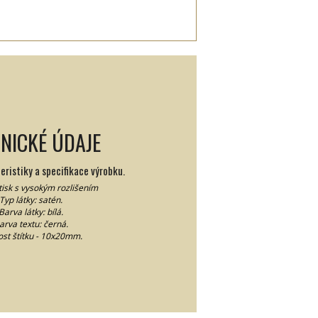
NICKÉ ÚDAJE
ristiky a specifikace výrobku.
 tisk s vysokým rozlišením
Typ látky: satén.
Barva látky: bílá.
arva textu: černá.
ost štítku - 10x20mm.