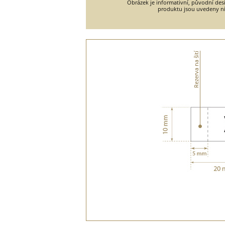
Obrázek je informativní, původní desi
produktu jsou uvedeny ní
Rezerva na šití