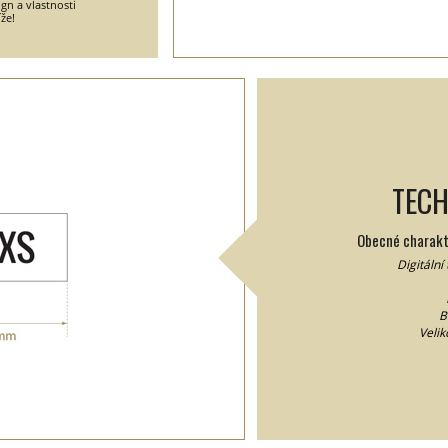
gn a vlastnosti
že!
TECH
Obecné charakte
Digitální
B
Velik