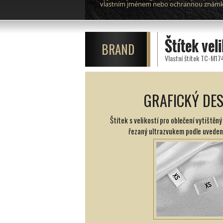
vlastním jménem nebo ochrannou znám
Štítek vel
BRAND
Vlastní štítek TC-M174
GRAFICKÝ DE
Štítek s velikostí pro oblečení vytiště
řezaný ultrazvukem podle uveden