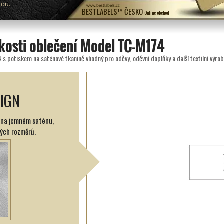
kou.
www.bestlabels.cz
BESTLABELS™ ČESKO
Online obchod
ikosti oblečení Model TC-M174
 s potiskem na saténové tkanině vhodný pro oděvy, oděvní doplňky a další textilní výrob
SIGN
ný na jemném saténu,
ých rozměrů.