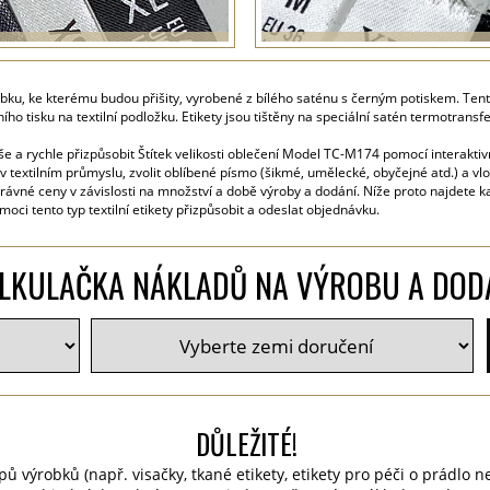
ýrobku, ke kterému budou přišity, vyrobené z bílého saténu s černým potiskem. Tento
ního tisku na textilní podložku. Etikety jsou tištěny na speciální satén termotran
še a rychle přizpůsobit Štítek velikosti oblečení Model TC-M174 pomocí interakti
v textilním průmyslu, zvolit oblíbené písmo (šikmé, umělecké, obyčejné atd.) a vl
rávné ceny v závislosti na množství a době výroby a dodání. Níže proto najdete k
ci tento typ textilní etikety přizpůsobit a odeslat objednávku.
LKULAČKA NÁKLADŮ NA VÝROBU A DOD
DŮLEŽITÉ!
pů výrobků (např. visačky, tkané etikety, etikety pro péči o prádlo n