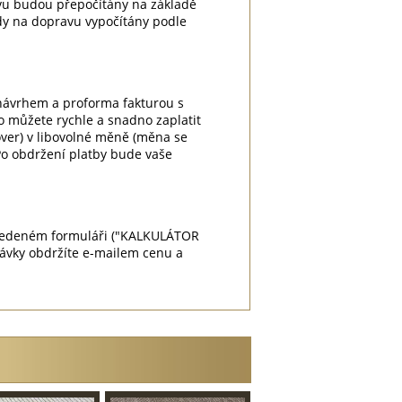
vu budou přepočítány na základě
dy na dopravu vypočítány podle
 návrhem a proforma fakturou s
o můžete rychle a snadno zaplatit
cover) v libovolné měně (měna se
Po obdržení platby bude vaše
 uvedeném formuláři ("KALKULÁTOR
návky obdržíte e-mailem cenu a