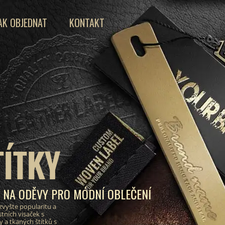
AK OBJEDNAT
KONTAKT
TÍTKY
Y NA ODĚVY PRO MÓDNÍ OBLEČENÍ
zvyšte popularitu a
tních visaček s
a tkaných štítků s