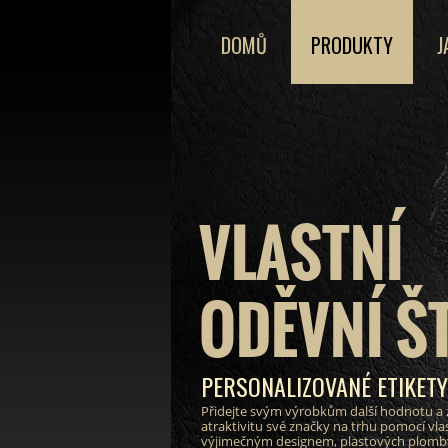
DOMŮ
PRODUKTY
J
VLASTNÍ
ODĚVNÍ Š
PERSONALIZOVANÉ ETIKET
Přidejte svým výrobkům další hodnotu a 
atraktivitu své značky na trhu pomocí vlas
výjimečným designem, plastových plomby 