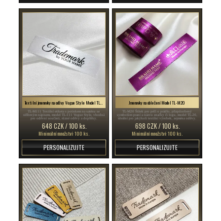
Textilní jmenovky na oděvy Vogue Style Model TL-M111
Jmenovky na oblečení Model TL-M20
TL-M111 Textilní etiketa s potiskem na saténu se
TL-M20 Štítek pro péči o prádlo, přizpůsobený
stříbrným nápisem, model TL-111 Vogue Style, vhodná
symbolům praní a názvu značky či logu, model TL-20,
pro oděvní součásti, různé oděvy a doplňky.
ideální pro jakýkoli textilní výrobek, zejména oděvy.
648 CZK / 100 ks.
698 CZK / 100 ks.
Minimální množství: 100 ks.
Minimální množství: 100 ks.
PERSONALIZUJTE
PERSONALIZUJTE