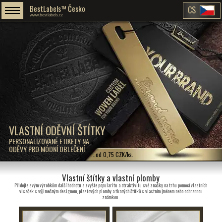
BestLabels™ Česko
CS
www.bestlabels.cz
VLASTNÍ ODĚVNÍ ŠTÍTKY
PERSONALIZOVANÉ ETIKETY NA
ODĚVY PRO MÓDNÍ OBLEČENÍ
...od 0,75 CZK/ks.
Vlastní štítky a vlastní plomby
Přidejte svým výrobkům další hodnotu a zvyšte popularitu a atraktivitu své značky na trhu pomocí vlastních
visaček s výjimečným designem, plastových plomby a tkaných štítků s vlastním jménem nebo ochrannou
známkou.