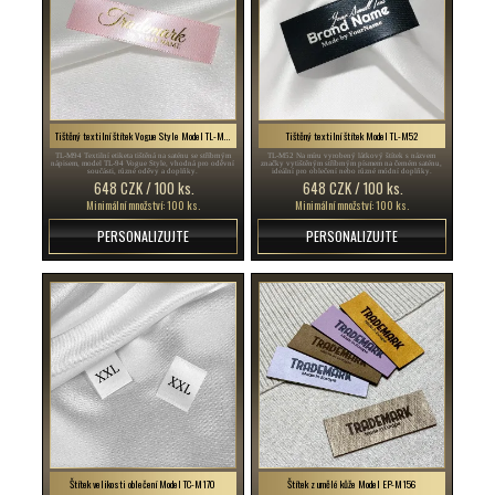
Tištěný textilní štítek Vogue Style Model TL-M94
Tištěný textilní štítek Model TL-M52
TL-M94 Textilní etiketa tištěná na saténu se stříbrným
TL-M52 Na míru vyrobený látkový štítek s názvem
nápisem, model TL-94 Vogue Style, vhodná pro oděvní
značky vytištěným stříbrným písmem na černém saténu,
součásti, různé oděvy a doplňky.
ideální pro oblečení nebo různé módní doplňky.
648 CZK / 100 ks.
648 CZK / 100 ks.
Minimální množství: 100 ks.
Minimální množství: 100 ks.
PERSONALIZUJTE
PERSONALIZUJTE
Štítek velikosti oblečení Model TC-M170
Štítek z umělé kůže Model EP-M156