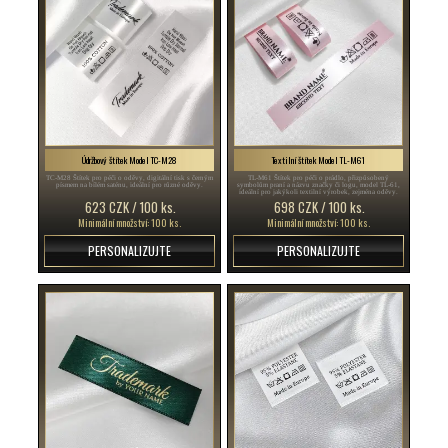
Údržbový štítek Model TC-M28
Textilní štítek Model TL-M61
TC-M28 Štítek pro péči o oděvy, digitální tisk s černým
TL-M61 Štítek pro péči o prádlo, přizpůsobený
písmem na bílém saténu, ideální pro různé oděvy.
symbolům praní a názvu značky či logu, model TL-61,
ideální pro jakýkoli textilní výrobek, zejména oděvy.
623 CZK / 100 ks.
698 CZK / 100 ks.
Minimální množství: 100 ks.
Minimální množství: 100 ks.
PERSONALIZUJTE
PERSONALIZUJTE